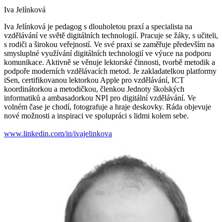
Iva Jelínková
Iva Jelínková je pedagog s dlouholetou praxí a specialista na
vzdělávání ve světě digitálních technologií. Pracuje se žáky, s učiteli,
s rodiči a širokou veřejností. Ve své praxi se zaměřuje především na
smysluplné využívání digitálních technologií ve výuce na podporu
komunikace. Aktivně se věnuje lektorské činnosti, tvorbě metodik a
podpoře moderních vzdělávacích metod. Je zakladatelkou platformy
iSen, certifikovanou lektorkou Apple pro vzdělávání, ICT
koordinátorkou a metodičkou, členkou Jednoty školských
informatiků a ambasadorkou NPI pro digitální vzdělávání. Ve
volném čase je chodí, fotografuje a hraje deskovky. Ráda objevuje
nové možnosti a inspiraci ve spolupráci s lidmi kolem sebe.
www.linkedin.com/in/ivajelinkova