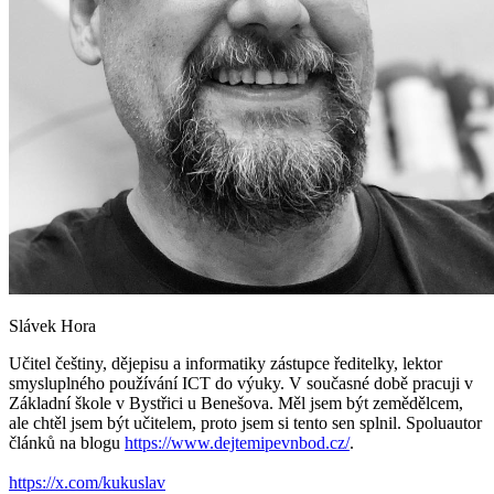
Slávek Hora
Učitel češtiny, dějepisu a informatiky zástupce ředitelky, lektor
smysluplného používání ICT do výuky. V současné době pracuji v
Základní škole v Bystřici u Benešova. Měl jsem být zemědělcem,
ale chtěl jsem být učitelem, proto jsem si tento sen splnil. Spoluautor
článků na blogu
https://www.dejtemipevnbod.cz/
.
https://x.com/kukuslav