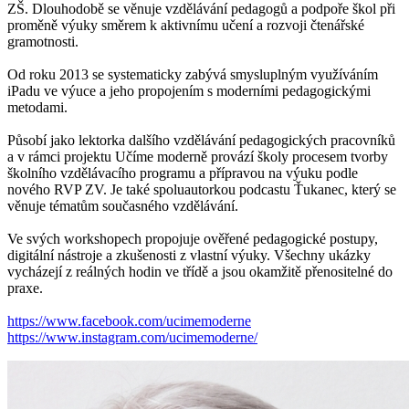
ZŠ. Dlouhodobě se věnuje vzdělávání pedagogů a podpoře škol při
proměně výuky směrem k aktivnímu učení a rozvoji čtenářské
gramotnosti.
Od roku 2013 se systematicky zabývá smysluplným využíváním
iPadu ve výuce a jeho propojením s moderními pedagogickými
metodami.
Působí jako lektorka dalšího vzdělávání pedagogických pracovníků
a v rámci projektu Učíme moderně provází školy procesem tvorby
školního vzdělávacího programu a přípravou na výuku podle
nového RVP ZV. Je také spoluautorkou podcastu Ťukanec, který se
věnuje tématům současného vzdělávání.
Ve svých workshopech propojuje ověřené pedagogické postupy,
digitální nástroje a zkušenosti z vlastní výuky. Všechny ukázky
vycházejí z reálných hodin ve třídě a jsou okamžitě přenositelné do
praxe.
https://www.facebook.com/ucimemoderne
https://www.instagram.com/ucimemoderne/