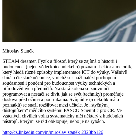
Miroslav Staněk
STEAM dreamer. Fyzik a filosof, který se zajímá o historii i
budoucnost (nejen vědeckotechnického) poznání. Lektor a metodik,
který hledá různé způsoby implementace ICT do výuky. Vášnivě
sbírá a čte staré učebnice, v nichž se snaží nalézt pochopení
současnosti i poučení pro budoucnost výuky technických a
přírodovědných předmětů. Na stará kolena se znovu učí
programovat a nestačí se divit, jak se svět (techniky) proměňuje
doslova před očima a pod rukama. Svůj údiv (a několik málo
poznatků) se snaží rozšiřovat mezi učitele. Je „styčným
důstojníkem“ měřicího systému PASCO Scientific pro ČR. Ve
vzácných chvílích volna systematicky ničí některý z hudebních
nástrojů, kterými se rád obklopuje, nebo je na rybách.
http://cz.linkedin.com/in/miroslav-staněk-2323bb126