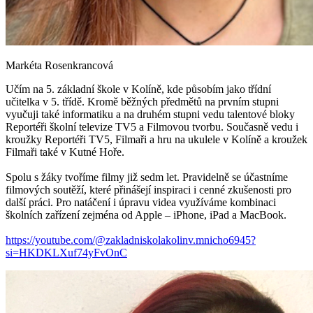
Markéta Rosenkrancová
Učím na 5. základní škole v Kolíně, kde působím jako třídní
učitelka v 5. třídě. Kromě běžných předmětů na prvním stupni
vyučuji také informatiku a na druhém stupni vedu talentové bloky
Reportéři školní televize TV5 a Filmovou tvorbu. Současně vedu i
kroužky Reportéři TV5, Filmaři a hru na ukulele v Kolíně a kroužek
Filmaři také v Kutné Hoře.
Spolu s žáky tvoříme filmy již sedm let. Pravidelně se účastníme
filmových soutěží, které přinášejí inspiraci i cenné zkušenosti pro
další práci. Pro natáčení i úpravu videa využíváme kombinaci
školních zařízení zejména od Apple – iPhone, iPad a MacBook.
https://youtube.com/@zakladniskolakolinv.mnicho6945?
si=HKDKLXuf74yFvOnC