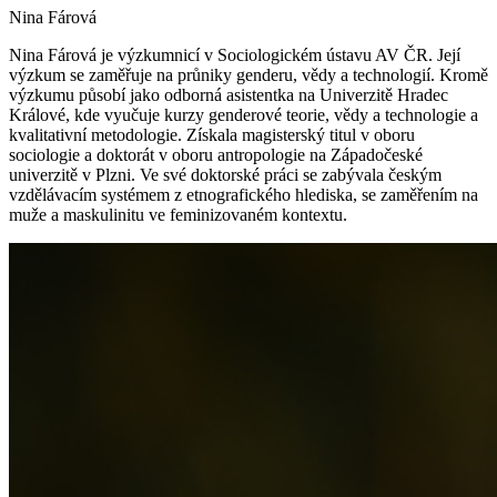
Nina Fárová
Nina Fárová je výzkumnicí v Sociologickém ústavu AV ČR. Její
výzkum se zaměřuje na průniky genderu, vědy a technologií. Kromě
výzkumu působí jako odborná asistentka na Univerzitě Hradec
Králové, kde vyučuje kurzy genderové teorie, vědy a technologie a
kvalitativní metodologie. Získala magisterský titul v oboru
sociologie a doktorát v oboru antropologie na Západočeské
univerzitě v Plzni. Ve své doktorské práci se zabývala českým
vzdělávacím systémem z etnografického hlediska, se zaměřením na
muže a maskulinitu ve feminizovaném kontextu.