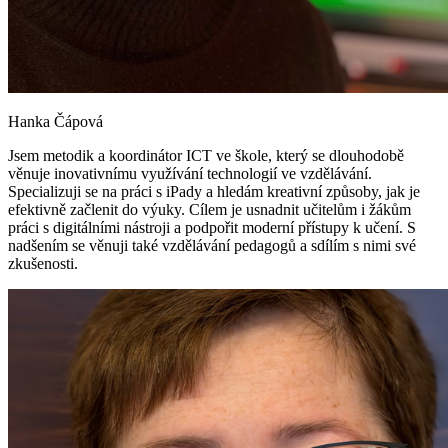
Hanka Čápová
Jsem metodik a koordinátor ICT ve škole, který se dlouhodobě
věnuje inovativnímu využívání technologií ve vzdělávání.
Specializuji se na práci s iPady a hledám kreativní způsoby, jak je
efektivně začlenit do výuky. Cílem je usnadnit učitelům i žákům
práci s digitálními nástroji a podpořit moderní přístupy k učení. S
nadšením se věnuji také vzdělávání pedagogů a sdílím s nimi své
zkušenosti.