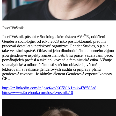
Josef Vošmik
Josef Vošmik působí v Sociologickém ústavu AV ČR, oddělení
Gender a sociologie, od roku 2023 jako postdoktorand, předtím
pracoval deset let v neziskové organizaci Gender Studies, o.p.s. a
také ve státní správě. Oblastmi jeho dlouhodobého odborného zájmu
jsou genderové aspekty zaměstnanosti, trhu práce, vzdělávání, péče,
pomáhajících profesí a také aplikovaná a feministické etika. Věnuje
se analytické a odborné činnosti v těchto oblastech, včetně
lektorování a realizace genderových auditů či přípravy plánů
genderové rovnosti. Je řádným členem Genderové expertní komory
ČR..
http://cz.linkedin.com/in/josef-vo%C5%A1mik-478583a8
https://www.facebook.com/josef.vosmik.10