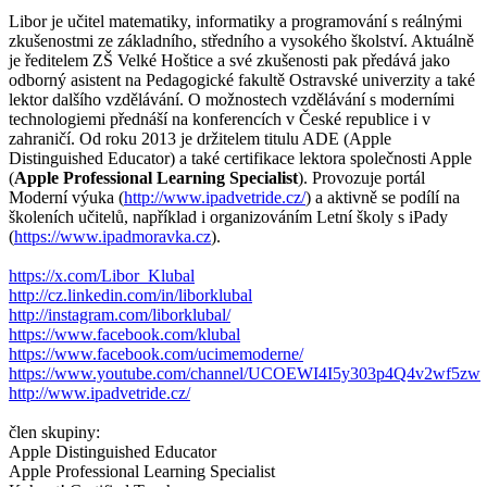
Libor je učitel matematiky, informatiky a programování s reálnými
zkušenostmi ze základního, středního a vysokého školství. Aktuálně
je ředitelem ZŠ Velké Hoštice a své zkušenosti pak předává jako
odborný asistent na Pedagogické fakultě Ostravské univerzity a také
lektor dalšího vzdělávání. O možnostech vzdělávání s moderními
technologiemi přednáší na konferencích v České republice i v
zahraničí. Od roku 2013 je držitelem titulu ADE (Apple
Distinguished Educator) a také certifikace lektora společnosti Apple
(
Apple Professional Learning Specialist
). Provozuje portál
Moderní výuka (
http://www.ipadvetride.cz/
) a aktivně se podílí na
školeních učitelů, například i organizováním Letní školy s iPady
(
https://www.ipadmoravka.cz
).
https://x.com/Libor_Klubal
http://cz.linkedin.com/in/liborklubal
http://instagram.com/liborklubal/
https://www.facebook.com/klubal
https://www.facebook.com/ucimemoderne/
https://www.youtube.com/channel/UCOEWI4I5y303p4Q4v2wf5zw
http://www.ipadvetride.cz/
člen skupiny:
Apple Distinguished Educator
Apple Professional Learning Specialist