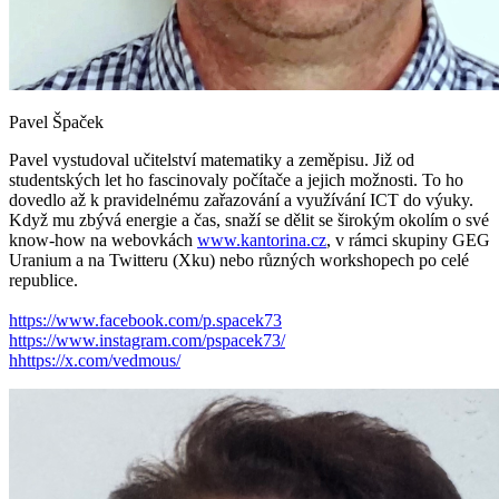
Pavel Špaček
Pavel vystudoval učitelství matematiky a zeměpisu. Již od
studentských let ho fascinovaly počítače a jejich možnosti. To ho
dovedlo až k pravidelnému zařazování a využívání ICT do výuky.
Když mu zbývá energie a čas, snaží se dělit se širokým okolím o své
know-how na webovkách
www.kantorina.cz
, v rámci skupiny GEG
Uranium a na Twitteru (Xku) nebo různých workshopech po celé
republice.
https://www.facebook.com/p.spacek73
https://www.instagram.com/pspacek73/
hhttps://x.com/vedmous/